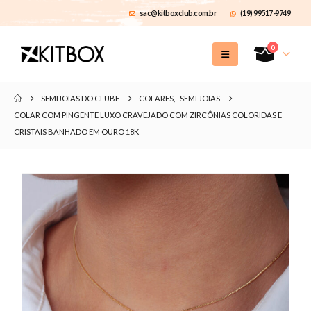
sac@kitboxclub.com.br
(19) 99517-9749
0
SEMIJOIAS DO CLUBE
COLARES
,
SEMI JOIAS
COLAR COM PINGENTE LUXO CRAVEJADO COM ZIRCÔNIAS COLORIDAS E
CRISTAIS BANHADO EM OURO 18K