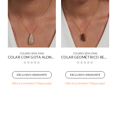
COLARES
,
SEMI JOIAS
COLARES
,
SEMI JOIAS
E PÉROLAS TAMANHO MÉDIO BANHADO EM OURO 18K
COLAR COM GOTA ALONGADA PAVÊ BANHADO EM OURO 18K
COLAR GEOMÉTRICO RETANGULAR ORGÂNICO RESINADO MARROM BANHADO EM OURO 18K
0
out of 5
0
out of 5
EXCLUSIVO ASSINANTE
EXCLUSIVO ASSINANTE
Não é assinante? Clique aqui
Não é assinante? Clique aqui