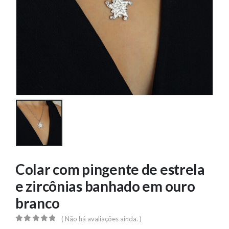
Colar com pingente de estrela
e zircônias banhado em ouro
branco
( Não há avaliações ainda. )
0
out of 5