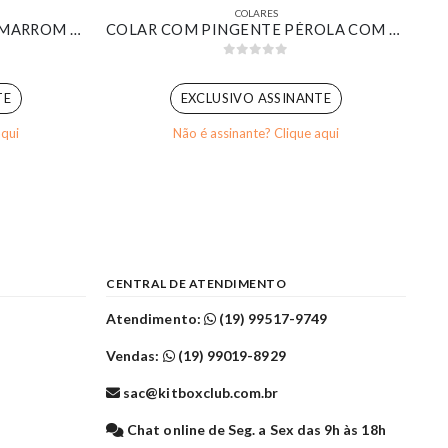
COLARES
CHOKER FITA COM PEDRAS MARROM BANHADO EM OURO 18K
COLAR COM PINGENTE PÉROLA COM CONTRA ARGOLA CRAVEJADA BANHADA EM OURO 18K
0
out of 5
TE
EXCLUSIVO ASSINANTE
aqui
Não é assinante? Clique aqui
CENTRAL DE ATENDIMENTO
Atendimento:
(19) 99517-9749
Vendas:
(19) 99019-8929
sac@kitboxclub.com.br
l
Chat online de Seg. a Sex das 9h às 18h