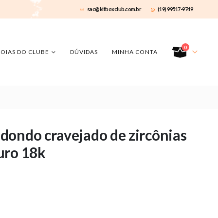
sac@kitboxclub.com.br
(19) 99517-9749
0
JOIAS DO CLUBE
DÚVIDAS
MINHA CONTA
dondo cravejado de zircônias
uro 18k