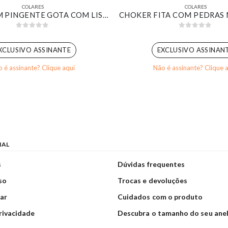
COLARES
COLARES
COLAR COM PINGENTE GOTA COM LISTRAS CRAVEJADA BANHADO EM OURO 18K
0
out of 5
0
out of 5
XCLUSIVO ASSINANTE
EXCLUSIVO ASSINAN
 é assinante? Clique aqui
Não é assinante? Clique 
NAL
s
Dúvidas frequentes
so
Trocas e devoluções
ar
Cuidados com o produto
privacidade
Descubra o tamanho do seu ane