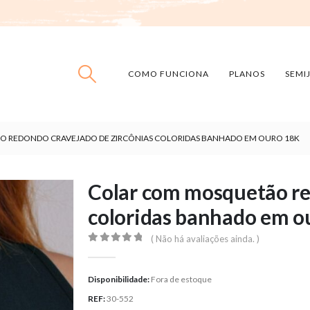
COMO FUNCIONA
PLANOS
SEMI
 REDONDO CRAVEJADO DE ZIRCÔNIAS COLORIDAS BANHADO EM OURO 18K
Colar com mosquetão re
coloridas banhado em o
( Não há avaliações ainda. )
0
out of 5
Disponibilidade:
Fora de estoque
REF:
30-552