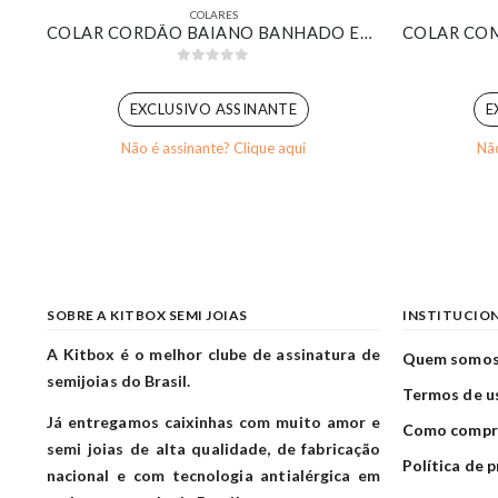
COLARES
COLAR CORRENTE GRUMET TEXTURIZADA COM PINGENTES RETANGULARES CRISTAL BANHADO EM OURO BRANCO
COLAR CORDÃO BAIANO BANHADO EM OURO 18K
0
out of 5
EXCLUSIVO ASSINANTE
E
Não é assinante? Clique aqui
Não
SOBRE A KITBOX SEMI JOIAS
INSTITUCIO
A Kitbox é o melhor clube de assinatura de
Quem somo
semijoias do Brasil.
Termos de u
Já entregamos caixinhas com muito amor e
Como compr
semi joias de alta qualidade, de fabricação
Política de 
nacional e com tecnologia antialérgica em