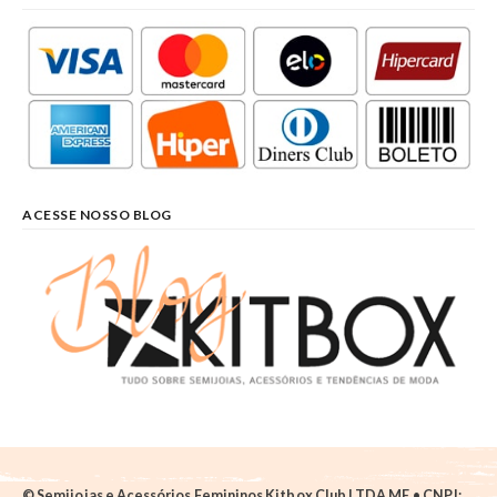
ACESSE NOSSO BLOG
© Semijoias e Acessórios Femininos Kitbox Club LTDA ME • CNPJ: