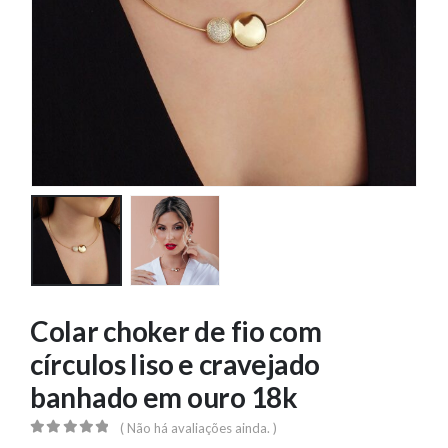
Colar choker de fio com
círculos liso e cravejado
banhado em ouro 18k
( Não há avaliações ainda. )
0
out of 5