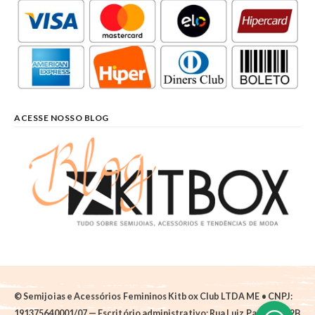
ACESSE NOSSO BLOG
© Semijoias e Acessórios Femininos Kitbox Club LTDA ME • CNPJ:
191375640001/07 — Escritório administrativo: Rua Luiz Pantano, 62B