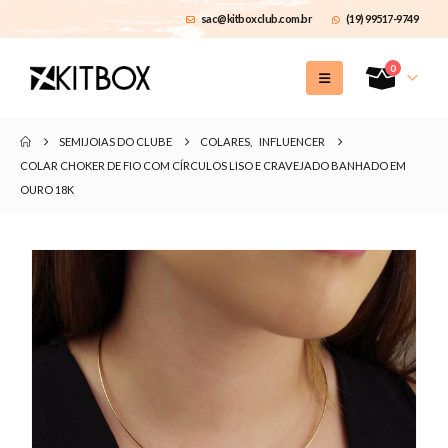
sac@kitboxclub.com.br
(19) 99517-9749
0
SEMIJOIAS DO CLUBE
COLARES
,
INFLUENCER
COLAR CHOKER DE FIO COM CÍRCULOS LISO E CRAVEJADO BANHADO EM
OURO 18K