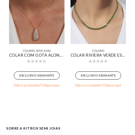
COLARES
,
SEMI JOIAS
COLARES
ANDRA BANHADA EM OURO BRANCO
COLAR COM GOTA ALONGADA PAVÊ BANHADO EM OURO 18K
COLAR RIVIERA VERDE ESMERALDA BANHADA EM OURO 18K
0
out of 5
0
out of 5
EXCLUSIVO ASSINANTE
EXCLUSIVO ASSINANTE
Não é assinante? Clique aqui
Não é assinante? Clique aqui
SOBRE A KITBOX SEMI JOIAS