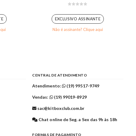
5
0
out of 5
TE
EXCLUSIVO ASSINANTE
aqui
Não é assinante? Clique aqui
CENTRAL DE ATENDIMENTO
Atendimento:
(19) 99517-9749
Vendas:
(19) 99019-8929
sac@kitboxclub.com.br
l
Chat online de Seg. a Sex das 9h às 18h
FORMAS DE PAGAMENTO