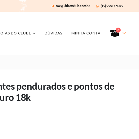
sac@kitboxclub.com.br
(19) 99517-9749
0
JOIAS DO CLUBE
DÚVIDAS
MINHA CONTA
ntes pendurados e pontos de
ouro 18k