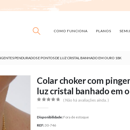
COMO FUNCIONA
PLANOS
SEMI
GENTES PENDURADOS E PONTOS DE LUZ CRISTAL BANHADO EM OURO 18K
Colar choker com pinge
luz cristal banhado em 
( Não há avaliações ainda. )
0
out of 5
Disponibilidade:
Fora de estoque
REF:
30-746