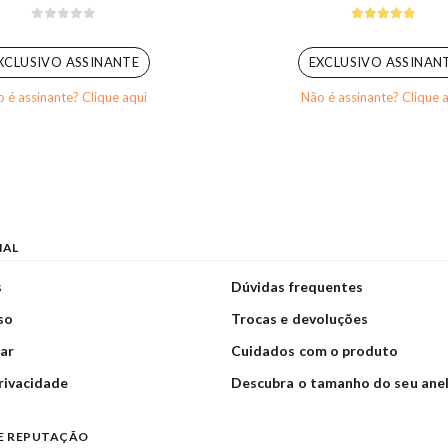
0
out of 5
4.80
out of 
XCLUSIVO ASSINANTE
EXCLUSIVO ASSINAN
 é assinante? Clique aqui
Não é assinante? Clique 
NAL
s
Dúvidas frequentes
so
Trocas e devoluções
ar
Cuidados com o produto
privacidade
Descubra o tamanho do seu ane
E REPUTAÇÃO