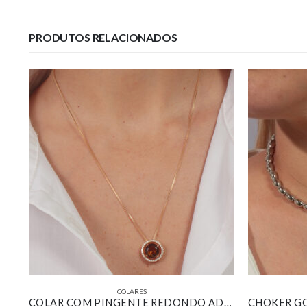
PRODUTOS RELACIONADOS
COLARES
COLAR COM GOTA ALONGADA PAVÊ BANHADO EM OURO 18K
COLAR COM PINGENTE REDONDO ADORNO CRAVEJADO COM ZIRCÔNIA MARROM BANHADO EM OURO 18K