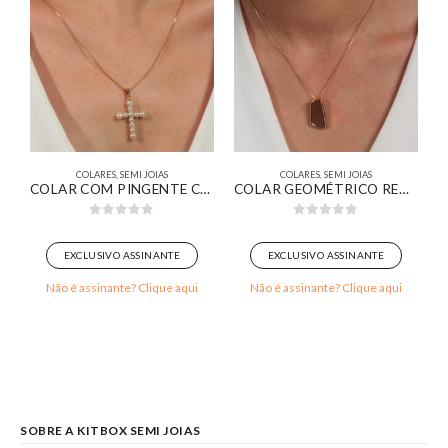
COLARES
,
SEMI JOIAS
COLARES
,
SEMI JOIAS
E GRANDE DE CRUZ DE PÉROLAS BANHADO EM OURO 18K
COLAR COM PINGENTE CRUZ DE PÉROLAS TAMANHO MÉDIO BANHADO EM OURO 18K
COLAR GEOMÉTRICO RETANGULAR ORGÂNICO RESINADO MARROM BANHADO EM OURO 18K
0
out of 5
0
out of 5
EXCLUSIVO ASSINANTE
EXCLUSIVO ASSINANTE
Não é assinante? Clique aqui
Não é assinante? Clique aqui
SOBRE A KITBOX SEMI JOIAS