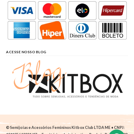
ACESSE NOSSO BLOG
© Semijoias e Acessórios Femininos Kitbox Club LTDA ME • CNPJ: