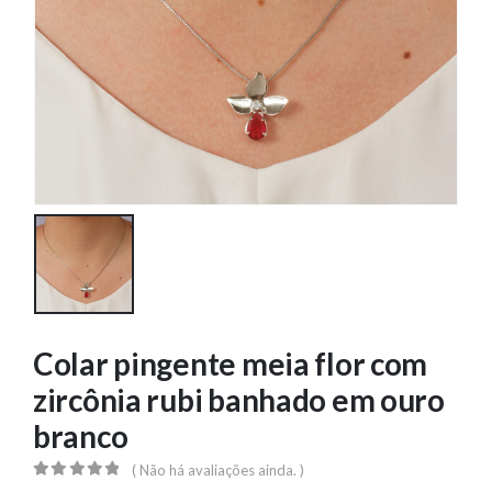
Colar pingente meia flor com
zircônia rubi banhado em ouro
branco
( Não há avaliações ainda. )
0
out of 5