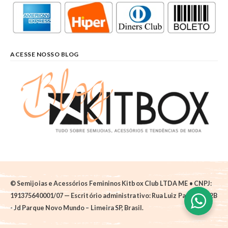
ACESSE NOSSO BLOG
© Semijoias e Acessórios Femininos Kitbox Club LTDA ME • CNPJ:
191375640001/07 — Escritório administrativo: Rua Luiz Pantano, 62B
- Jd Parque Novo Mundo – Limeira SP, Brasil.