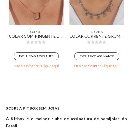
COLARES
COLARES
CÔNIAS CRISTAL BANHADO EM OURO BRANCO
COLAR COM PINGENTE DESIGN MINIMALISTA DELICADO BANHADO EM OURO 18K
COLAR CORRENTE GRUMET TEXTURIZADA COM PINGENTES RETANGULARES CRISTAL BANHADO EM OURO BRANCO
0
out of 5
0
out of 5
EXCLUSIVO ASSINANTE
EXCLUSIVO ASSINANTE
Não é assinante? Clique aqui
Não é assinante? Clique aqui
SOBRE A KITBOX SEMI JOIAS
A Kitbox é o melhor clube de assinatura de semijoias do
Brasil.