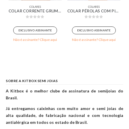
COLARES
COLARES
O EM OURO 18K
COLAR CORRENTE GRUMET TEXTURIZADA COM PINGENTES RETANGULARES CRISTAL BANHADO EM OURO BRANCO
COLAR PÉROLAS COM PINGENTE ELOS OVAIS BANHADO EM OURO 18K
0
out of 5
0
out of 5
EXCLUSIVO ASSINANTE
EXCLUSIVO ASSINANTE
Não é assinante? Clique aqui
Não é assinante? Clique aqui
SOBRE A KITBOX SEMI JOIAS
A Kitbox é o melhor clube de assinatura de semijoias do
Brasil.
Já entregamos caixinhas com muito amor e semi joias de
alta qualidade, de fabricação nacional e com tecnologia
antialérgica em todos os estado de Brasil.