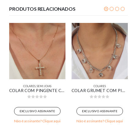
PRODUTOS RELACIONADOS
COLARES
,
SEMI JOIAS
COLARES
RUZ CRAVEJADO BANHADO EM OURO 18K
COLAR COM PINGENTE CRUZ DE PÉROLAS TAMANHO MÉDIO BANHADO EM OURO 18K
COLAR GRUMET COM PINGENTES DE GOTAS E REDONDOS COM ZIRCÔNIAS CRISTAIS BANHADO EM OURO BRANCO
0
out of 5
0
out of 5
EXCLUSIVO ASSINANTE
EXCLUSIVO ASSINANTE
Não é assinante? Clique aqui
Não é assinante? Clique aqui