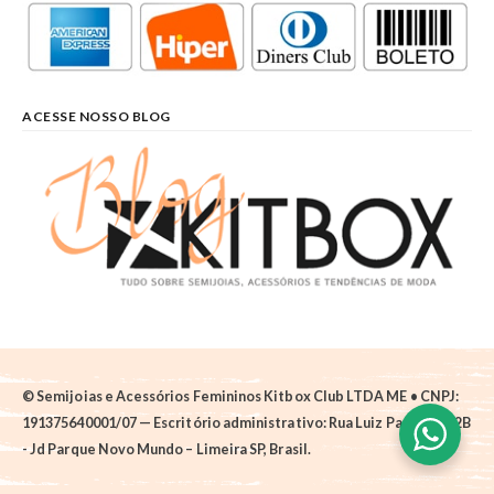
ACESSE NOSSO BLOG
© Semijoias e Acessórios Femininos Kitbox Club LTDA ME • CNPJ:
191375640001/07 — Escritório administrativo: Rua Luiz Pantano, 62B
- Jd Parque Novo Mundo – Limeira SP, Brasil.