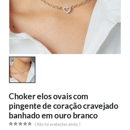
Choker elos ovais com
pingente de coração cravejado
banhado em ouro branco
( Não há avaliações ainda. )
0
out of 5