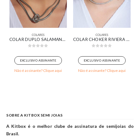
COLARES
COLARES
VIERA BAGUETE ZIRCÔNIAS CRISTAL BANHADO EM OURO 18K
COLAR DUPLO SALAMANDRA COM NÓ BANHADA EM OURO BRANCO
COLAR CHOKER RIVIERA COM ZIRCÔNIAS CRISTAL BANHADO EM OURO BRANCO
0
out of 5
0
out of 5
EXCLUSIVO ASSINANTE
EXCLUSIVO ASSINANTE
Não é assinante? Clique aqui
Não é assinante? Clique aqui
SOBRE A KITBOX SEMI JOIAS
A Kitbox é o melhor clube de assinatura de semijoias do
Brasil.