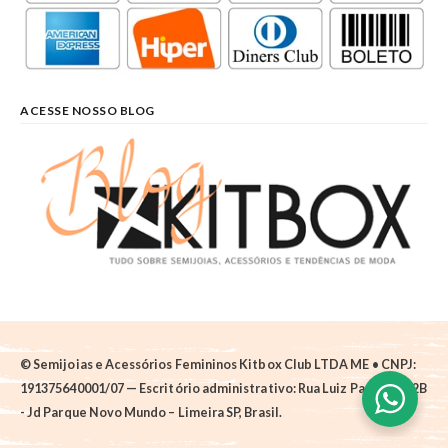
ACESSE NOSSO BLOG
© Semijoias e Acessórios Femininos Kitbox Club LTDA ME • CNPJ:
191375640001/07 — Escritório administrativo: Rua Luiz Pantano, 62B
- Jd Parque Novo Mundo – Limeira SP, Brasil.