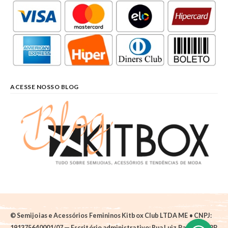
ACESSE NOSSO BLOG
© Semijoias e Acessórios Femininos Kitbox Club LTDA ME • CNPJ:
191375640001/07 — Escritório administrativo: Rua Luiz Pantano, 62B