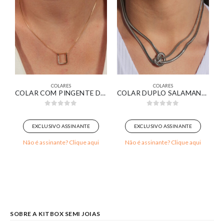
COLARES
COLARES
MEIO PÉROLA MEIO CRAVEJADO BANHADO EM OURO 18K
COLAR COM PINGENTE DESIGN MINIMALISTA DELICADO BANHADO EM OURO 18K
COLAR DUPLO SALAMANDRA COM NÓ BANHADA EM OURO BRANCO
0
out of 5
0
out of 5
EXCLUSIVO ASSINANTE
EXCLUSIVO ASSINANTE
Não é assinante? Clique aqui
Não é assinante? Clique aqui
SOBRE A KITBOX SEMI JOIAS