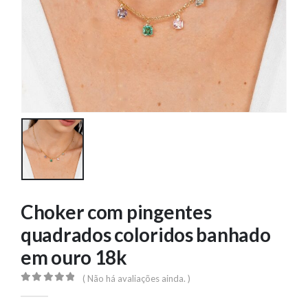
Choker com pingentes
quadrados coloridos banhado
em ouro 18k
( Não há avaliações ainda. )
0
out of 5