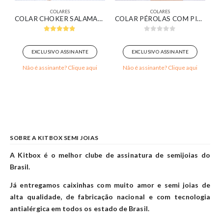
COLARES
COLARES
VIERA BAGUETE ZIRCÔNIAS CRISTAL BANHADO EM OURO 18K
COLAR CHOKER SALAMANDRA BANHADO EM OURO 18K
COLAR PÉROLAS COM PINGENTE ELOS OVAIS BANHADO EM OURO 18K
4.80
out of 5
0
out of 5
EXCLUSIVO ASSINANTE
EXCLUSIVO ASSINANTE
Não é assinante? Clique aqui
Não é assinante? Clique aqui
SOBRE A KITBOX SEMI JOIAS
A Kitbox é o melhor clube de assinatura de semijoias do
Brasil.
Já entregamos caixinhas com muito amor e semi joias de
alta qualidade, de fabricação nacional e com tecnologia
antialérgica em todos os estado de Brasil.