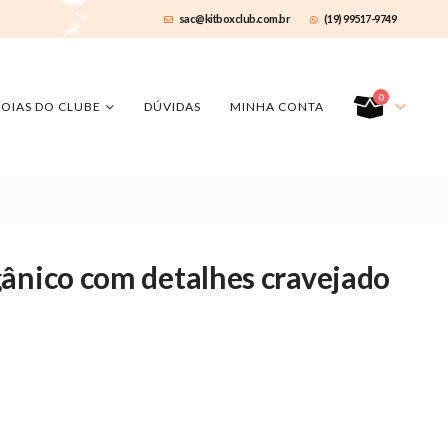
sac@kitboxclub.com.br
(19) 99517-9749
0
JOIAS DO CLUBE
DÚVIDAS
MINHA CONTA
ânico com detalhes cravejado