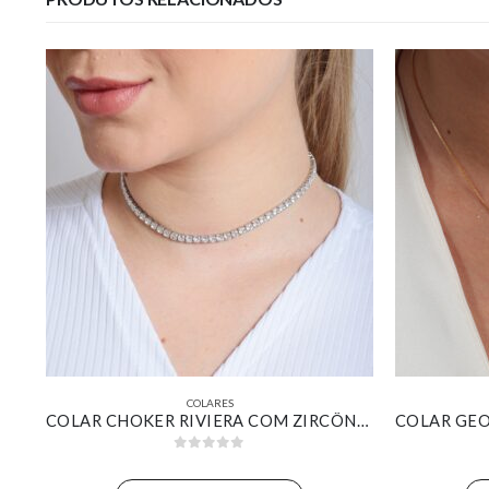
COLARES
COLAR COM PINGENTE CRUZ DE PÉROLAS TAMANHO MÉDIO BANHADO EM OURO 18K
COLAR CHOKER RIVIERA COM ZIRCÔNIAS CRISTAL BANHADO EM OURO BRANCO
0
out of 5