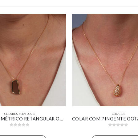
COLARES
,
SEMI JOIAS
COLARES
COLAR GEOMÉTRICO RETANGULAR ORGÂNICO RESINADO MARROM BANHADO EM OURO 18K
0
out of 5
0
out of 5