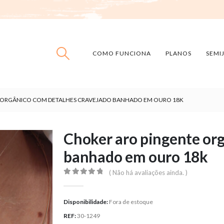
COMO FUNCIONA
PLANOS
SEMI
 ORGÂNICO COM DETALHES CRAVEJADO BANHADO EM OURO 18K
Choker aro pingente org
banhado em ouro 18k
( Não há avaliações ainda. )
0
out of 5
Disponibilidade:
Fora de estoque
REF:
30-1249