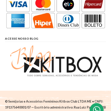
ACESSE NOSSO BLOG
© Semijoias e Acessórios Femininos Kitbox Club LTDA ME • CNPJ:
191375640001/07 — Escritório administrativo: Rua Luiz Pantano, 62B