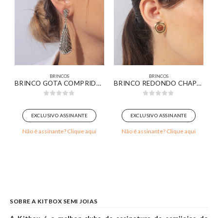
BRINCOS
BRINCOS
LISO E CRAVEJADO BANHADO EM OURO BRANCO
BRINCO GOTA COMPRIDA CHAPA TEXTURIZADA BANHADO EM OURO BRANCO
BRINCO REDONDO CHAPA DETALHADA COM PEDRA MARROM BANHADO EM OURO 18K
0
out of 5
0
out of 5
EXCLUSIVO ASSINANTE
EXCLUSIVO ASSINANTE
Não é assinante? Clique aqui
Não é assinante? Clique aqui
SOBRE A KITBOX SEMI JOIAS