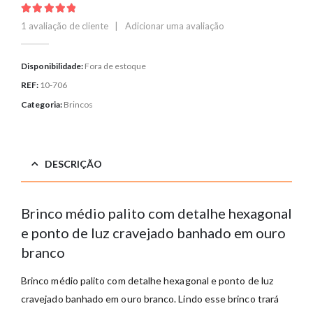
5.00
out of 5
1
avaliação de cliente
|
Adicionar uma avaliação
Disponibilidade:
Fora de estoque
REF:
10-706
Categoria:
Brincos
DESCRIÇÃO
Brinco médio palito com detalhe hexagonal
e ponto de luz cravejado banhado em ouro
branco
Brinco médio palito com detalhe hexagonal e ponto de luz
cravejado banhado em ouro branco. Lindo esse brinco trará