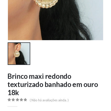
Brinco maxi redondo
texturizado banhado em ouro
18k
( Não há avaliações ainda. )
0
out of 5