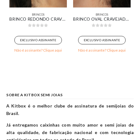
BRINCOS
BRINCOS
ANHADO EM OURO 18K
BRINCO REDONDO CRAVEJADO COM ZIRCÔNIA ESMERALDA BANHADO EM OURO BRANCO
BRINCO OVAL CRAVEJADO BANHADO EM OURO BRANCO
0
out of 5
0
out of 5
EXCLUSIVO ASSINANTE
EXCLUSIVO ASSINANTE
Não é assinante? Clique aqui
Não é assinante? Clique aqui
SOBRE A KITBOX SEMI JOIAS
A Kitbox é o melhor clube de assinatura de semijoias do
Brasil.
Já entregamos caixinhas com muito amor e semi joias de
alta qualidade, de fabricação nacional e com tecnologia
antialérgica em todos os estado de Brasil.