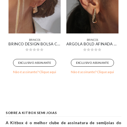
BRINCOS
BRINCOS
O BRANCO
BRINCO DESIGN BOLSA CRAVEJADA BANHADO EM OURO 18K
ARGOLA BOLD AFINADA LISA BANHADA EM OURO 18K
0
out of 5
0
out of 5
EXCLUSIVO ASSINANTE
EXCLUSIVO ASSINANTE
Não é assinante? Clique aqui
Não é assinante? Clique aqui
SOBRE A KITBOX SEMI JOIAS
A Kitbox é o melhor clube de assinatura de semijoias do