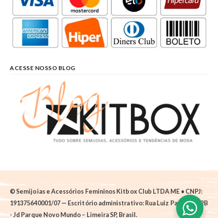
ACESSE NOSSO BLOG
© Semijoias e Acessórios Femininos Kitbox Club LTDA ME • CNPJ:
191375640001/07 — Escritório administrativo: Rua Luiz Pantano, 62B
- Jd Parque Novo Mundo – Limeira SP, Brasil.