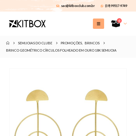
sac@kitboxclub.com.br
(19) 99517-9749
0
SEMIJOIAS DO CLUBE
PROMOÇÕES
,
BRINCOS
BRINCO GEOMÉTRICO CÍRCULOS FOLHEADO EM OURO 18K SEMIJOIA