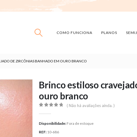
COMO FUNCIONA
PLANOS
SEMI
EJADO DE ZIRCÔNIAS BANHADO EM OURO BRANCO
Brinco estiloso craveja
ouro branco
( Não há avaliações ainda. )
0
out of 5
Disponibilidade:
Fora de estoque
REF:
10-686