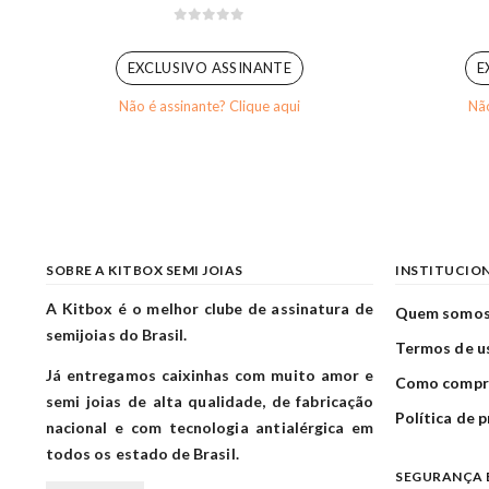
0
out of 5
EXCLUSIVO ASSINANTE
E
Não é assinante? Clique aqui
Não
SOBRE A KITBOX SEMI JOIAS
INSTITUCIO
A Kitbox é o melhor clube de assinatura de
Quem somo
semijoias do Brasil.
Termos de u
Já entregamos caixinhas com muito amor e
Como compr
semi joias de alta qualidade, de fabricação
Política de 
nacional e com tecnologia antialérgica em
todos os estado de Brasil.
SEGURANÇA 