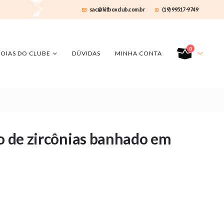
sac@kitboxclub.com.br
(19) 99517-9749
0
JOIAS DO CLUBE
DÚVIDAS
MINHA CONTA
do de zircônias banhado em