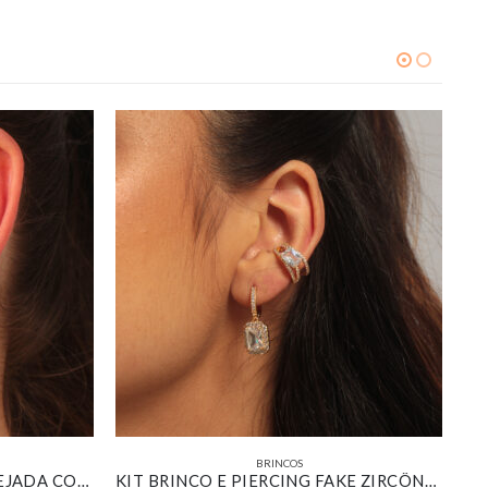
BRINCOS
TRIO DE ARGOLINHAS CRAVEJADA COM PINGENTES MULTIFORMAS COLORIDOS BANHADO EM OURO 18K
KIT BRINCO E PIERCING FAKE ZIRCÔNIA RETANGULAR CRISTAL CRAVEJADA BANHADO EM OURO 18K