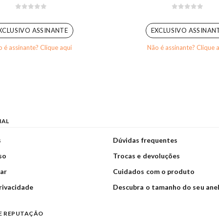
0
out of 5
0
out of 5
XCLUSIVO ASSINANTE
EXCLUSIVO ASSINAN
 é assinante? Clique aqui
Não é assinante? Clique 
NAL
s
Dúvidas frequentes
so
Trocas e devoluções
ar
Cuidados com o produto
privacidade
Descubra o tamanho do seu ane
E REPUTAÇÃO