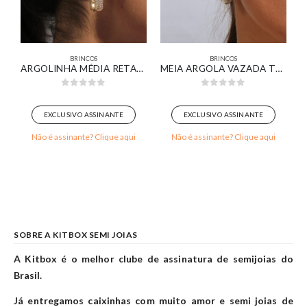
BRINCOS
BRINCOS
18K
ARGOLINHA MÉDIA RETANGULAR PAVÊ CRAVEJADA BANHADA EM OURO 18K
MEIA ARGOLA VAZADA TEXTURIZADA BANHADA EM OURO BRANCO
0
out of 5
0
out of 5
EXCLUSIVO ASSINANTE
EXCLUSIVO ASSINANTE
Não é assinante? Clique aqui
Não é assinante? Clique aqui
SOBRE A KITBOX SEMI JOIAS
A Kitbox é o melhor clube de assinatura de semijoias do
Brasil.
Já entregamos caixinhas com muito amor e semi joias de