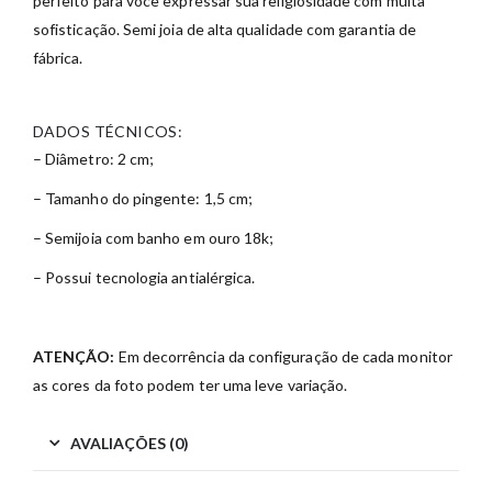
perfeito para você expressar sua religiosidade com muita
sofisticação. Semi joia de alta qualidade com garantia de
fábrica.
DADOS TÉCNICOS:
– Diâmetro: 2 cm;
– Tamanho do pingente: 1,5 cm;
– Semijoia com banho em ouro 18k;
– Possui tecnologia antialérgica.
ATENÇÃO:
Em decorrência da configuração de cada monitor
as cores da foto podem ter uma leve variação.
AVALIAÇÕES (0)