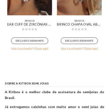
BRINCOS
BRINCOS
PAVÊ COMPRIDA BANHADO EM OURO 18K
EAR CUFF DE ZIRCÔNIAS CRISTAL BANHADO EM OURO BRANCO
BRINCO CHAPA OVAL ABAULADA DUPLA BANHADO EM OURO BRANCO
0
out of 5
0
out of 5
EXCLUSIVO ASSINANTE
EXCLUSIVO ASSINANTE
Não é assinante? Clique aqui
Não é assinante? Clique aqui
SOBRE A KITBOX SEMI JOIAS
A Kitbox é o melhor clube de assinatura de semijoias do
Brasil.
Já entregamos caixinhas com muito amor e semi joias de