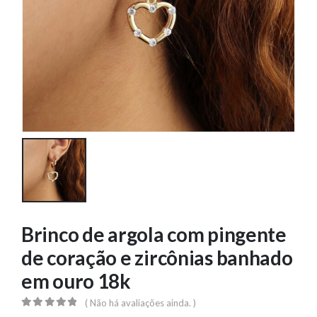
Brinco de argola com pingente
de coração e zircônias banhado
em ouro 18k
( Não há avaliações ainda. )
0
out of 5