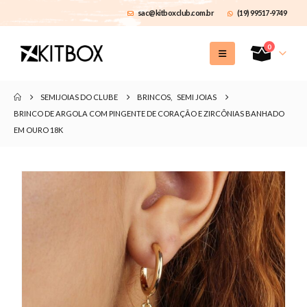
sac@kitboxclub.com.br
(19) 99517-9749
0
SEMIJOIAS DO CLUBE
BRINCOS
,
SEMI JOIAS
BRINCO DE ARGOLA COM PINGENTE DE CORAÇÃO E ZIRCÔNIAS BANHADO
EM OURO 18K