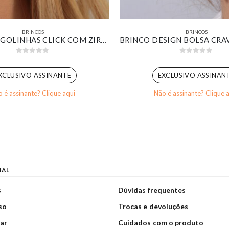
BRINCOS
BRINCOS
TRIO DE ARGOLINHAS CLICK COM ZIRCÔNIAS AMARELAS BANHADO EM OURO BRANCO
0
out of 5
0
out of 5
XCLUSIVO ASSINANTE
EXCLUSIVO ASSINAN
 é assinante? Clique aqui
Não é assinante? Clique 
NAL
s
Dúvidas frequentes
so
Trocas e devoluções
ar
Cuidados com o produto