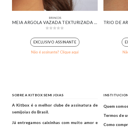
BRINCOS
KIT DE ARGOLINHAS PONTA AFINADA LISAS BANHADA EM OURO BRANCO
MEIA ARGOLA VAZADA TEXTURIZADA BANHADA EM OURO 18K
0
out of 5
EXCLUSIVO ASSINANTE
E
Não é assinante? Clique aqui
Não
SOBRE A KITBOX SEMI JOIAS
INSTITUCIO
A Kitbox é o melhor clube de assinatura de
Quem somo
semijoias do Brasil.
Termos de u
Já entregamos caixinhas com muito amor e
Como compr