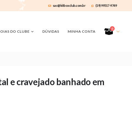
sac@kitboxclub.com.br
(19) 99517-9749
0
JOIAS DO CLUBE
DÚVIDAS
MINHA CONTA
stal e cravejado banhado em