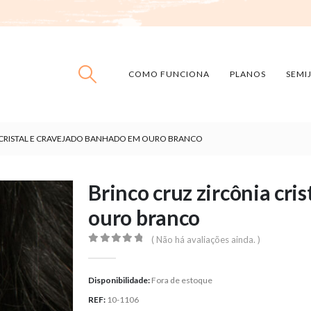
COMO FUNCIONA
PLANOS
SEMI
 CRISTAL E CRAVEJADO BANHADO EM OURO BRANCO
Brinco cruz zircônia cri
ouro branco
( Não há avaliações ainda. )
0
out of 5
Disponibilidade:
Fora de estoque
REF:
10-1106