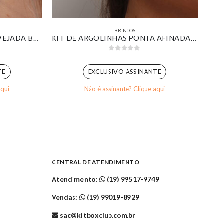
BRINCOS
BRINCO DESIGN BOLSA CRAVEJADA BANHADO EM OURO BRANCO
KIT DE ARGOLINHAS PONTA AFINADA LISAS BANHADA EM OURO 18K
0
out of 5
TE
EXCLUSIVO ASSINANTE
aqui
Não é assinante? Clique aqui
CENTRAL DE ATENDIMENTO
Atendimento:
(19) 99517-9749
Vendas:
(19) 99019-8929
sac@kitboxclub.com.br