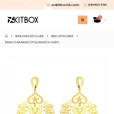
sac@kitboxclub.com.br
(19) 99517-9749
0
SEMIJOIAS DO CLUBE
SEM CATEGORIA
BRINCO ARABESCO FOLHEADO A OURO