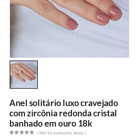
Anel solitário luxo cravejado
com zircônia redonda cristal
banhado em ouro 18k
( Não há avaliações ainda. )
0
out of 5