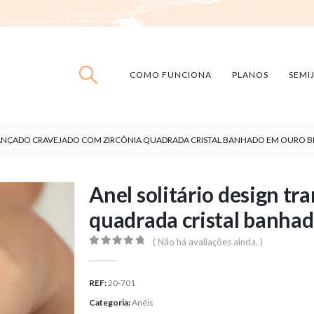
COMO FUNCIONA
PLANOS
SEMI
TRANÇADO CRAVEJADO COM ZIRCÔNIA QUADRADA CRISTAL BANHADO EM OURO 
Anel solitário design tr
quadrada cristal banha
( Não há avaliações ainda. )
0
out of 5
REF:
20-701
Categoria:
Anéis