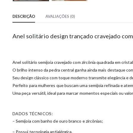
DESCRIÇÃO
AVALIAÇÕES (0)
Anel solitário design trançado cravejado co
Anel
solitário
semijoia
cravejado
com
zircônia
quadrada
em
crista
O
brilho
intenso
da
pedra
central
ganha
ainda
mais
destaque
co
Seu
design
clássico
com
toque
moderno
transmite
elegância
e
d
Perfeito
para
mulheres
que
buscam
uma
semijoia
refinada
e
atem
Uma
peça
versátil,
ideal
para
marcar
momentos
especiais
ou
valo
DADOS TÉCNICOS:
– Semijoia com banho de ouro branco e zircônias;
– Possui tecnologia antialérgica.