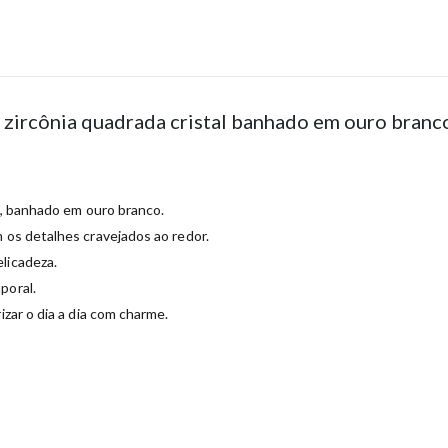
m zircônia quadrada cristal banhado em ouro branc
l,
banhado
em
ouro
branco.
m
os
detalhes
cravejados
ao
redor.
elicadeza.
poral.
rizar
o
dia
a
dia
com
charme.