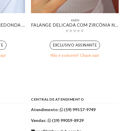
ANÉIS
ANEL SOLITÁRIO ZIRCÔNIA REDONDA CRISTAL DETALHES CRAVEJADO BANHADO EM OURO 18K
FALANGE DELICADA COM ZIRCÔNIA NAVETE CRISTAL E PONTOS DE LUZ BANHADO EM OURO BRANCO
0
out of 5
TE
EXCLUSIVO ASSINANTE
aqui
Não é assinante? Clique aqui
CENTRAL DE ATENDIMENTO
Atendimento:
(19) 99517-9749
Vendas:
(19) 99019-8929