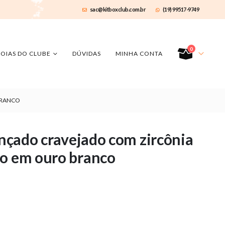
sac@kitboxclub.com.br
(19) 99517-9749
0
JOIAS DO CLUBE
DÚVIDAS
MINHA CONTA
BRANCO
ançado cravejado com zircônia
do em ouro branco