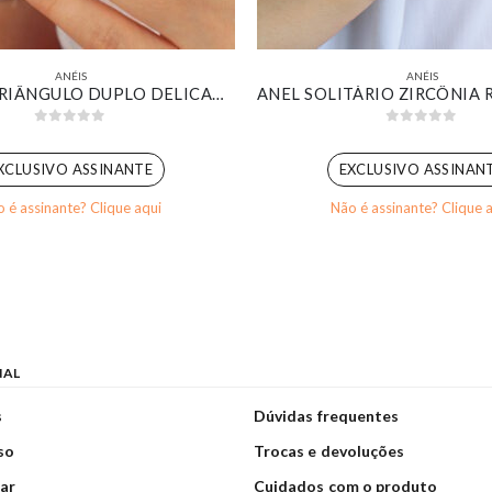
ANÉIS
ANÉIS
FALANGE TRIÂNGULO DUPLO DELICADO CRAVEJADO BANHADO EM OURO 18K
0
out of 5
0
out of 5
XCLUSIVO ASSINANTE
EXCLUSIVO ASSINAN
 é assinante? Clique aqui
Não é assinante? Clique 
NAL
s
Dúvidas frequentes
so
Trocas e devoluções
ar
Cuidados com o produto