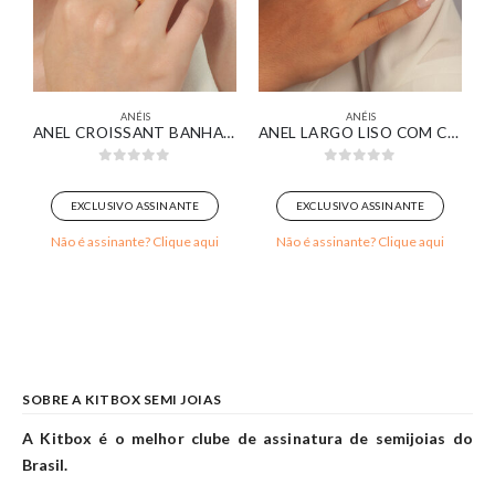
ANÉIS
ANÉIS
ALANGE PAVÊ CURVO BANHADO EM OURO 18K
ANEL CROISSANT BANHADO EM OURO 18K
ANEL LARGO LISO COM CORAÇÃO CRAVEJADO BANHADO EM OURO 18K
0
out of 5
0
out of 5
EXCLUSIVO ASSINANTE
EXCLUSIVO ASSINANTE
Não é assinante? Clique aqui
Não é assinante? Clique aqui
SOBRE A KITBOX SEMI JOIAS
A Kitbox é o melhor clube de assinatura de semijoias do
Brasil.