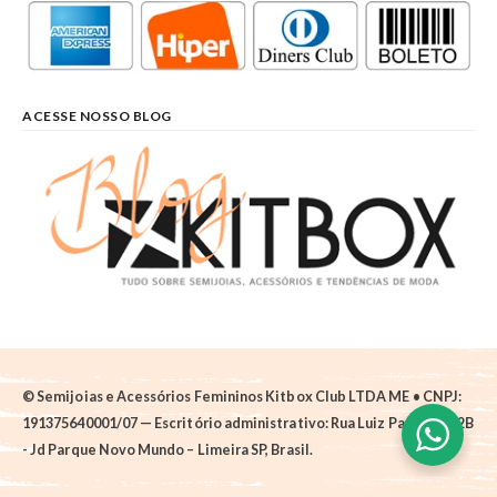
ACESSE NOSSO BLOG
© Semijoias e Acessórios Femininos Kitbox Club LTDA ME • CNPJ:
191375640001/07 — Escritório administrativo: Rua Luiz Pantano, 62B
- Jd Parque Novo Mundo – Limeira SP, Brasil.