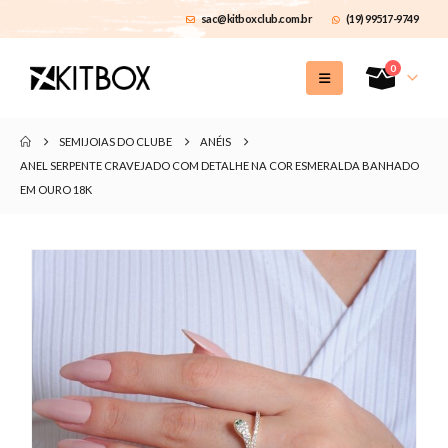
sac@kitboxclub.com.br
(19) 99517-9749
0
SEMIJOIAS DO CLUBE
ANÉIS
ANEL SERPENTE CRAVEJADO COM DETALHE NA COR ESMERALDA BANHADO
EM OURO 18K