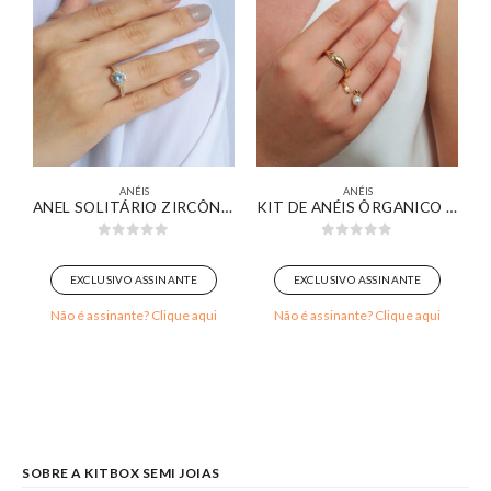
ANÉIS
ANÉIS
SAS BANHADO EM OURO 18K
ANEL SOLITÁRIO ZIRCÔNIA REDONDA CRISTAL DETALHES CRAVEJADO BANHADO EM OURO 18K
KIT DE ANÉIS ÔRGANICO LISO UM COM DETALHE DE PÉROLA BANHADO EM OURO 18K
0
out of 5
0
out of 5
EXCLUSIVO ASSINANTE
EXCLUSIVO ASSINANTE
Não é assinante? Clique aqui
Não é assinante? Clique aqui
SOBRE A KITBOX SEMI JOIAS