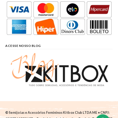
ACESSE NOSSO BLOG
© Semijoias e Acessórios Femininos Kitbox Club LTDA ME • CNPJ: