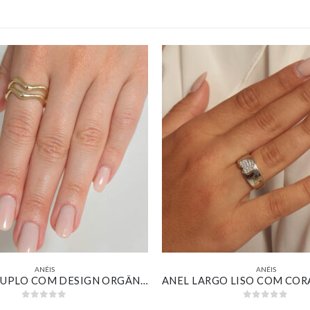
ANÉIS
ANÉIS
ANEL FIO DUPLO COM DESIGN ORGÂNICO ONDULADO LISO BANHADO EM OURO 18K
0
out of 5
0
out of 5