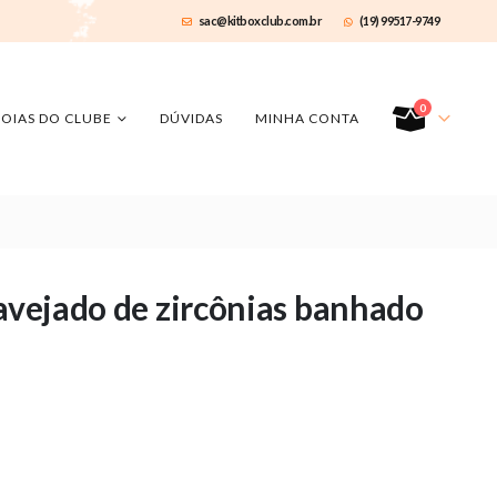
sac@kitboxclub.com.br
(19) 99517-9749
0
JOIAS DO CLUBE
DÚVIDAS
MINHA CONTA
ravejado de zircônias banhado