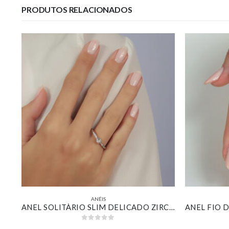
PRODUTOS RELACIONADOS
ANÉIS
FALANGE DELICADA COM ZIRCÔNIA NAVETE CRISTAL E PONTOS DE LUZ BANHADO EM OURO BRANCO
ANEL SOLITÁRIO SLIM DELICADO ZIRCÔNIA CRISTAL QUADRADINHA BANHADA EM OURO BRANCO
0
out of 5