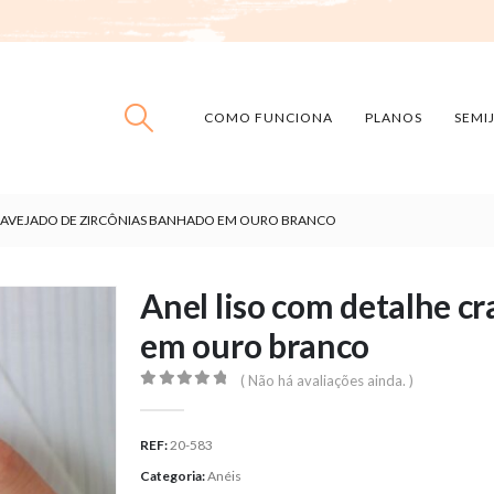
COMO FUNCIONA
PLANOS
SEMI
CRAVEJADO DE ZIRCÔNIAS BANHADO EM OURO BRANCO
Anel liso com detalhe c
em ouro branco
( Não há avaliações ainda. )
0
out of 5
REF:
20-583
Categoria:
Anéis