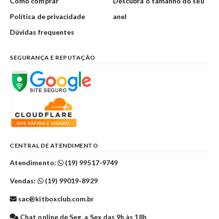
Como comprar
Descubra o tamanho do seu
Política de privacidade
anel
Dúvidas frequentes
SEGURANÇA E REPUTAÇÃO
CENTRAL DE ATENDIMENTO
Atendimento:
(19) 99517-9749
Vendas:
(19) 99019-8929
sac@kitboxclub.com.br
Chat online de Seg. a Sex das 9h às 18h