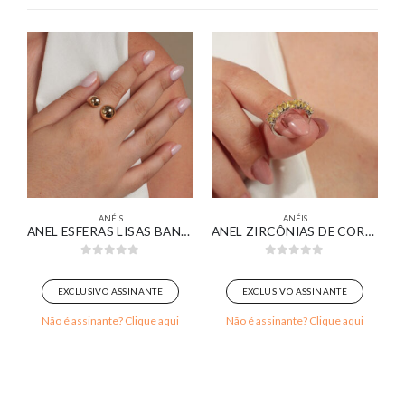
ANÉIS
ANÉIS
ALANGE PAVÊ CURVO BANHADO EM OURO 18K
ANEL ESFERAS LISAS BANHADO EM OURO 18K
ANEL ZIRCÔNIAS DE CORAÇÕES AMARELOS BANHADO EM OURO BRANCO
0
out of 5
0
out of 5
EXCLUSIVO ASSINANTE
EXCLUSIVO ASSINANTE
Não é assinante? Clique aqui
Não é assinante? Clique aqui