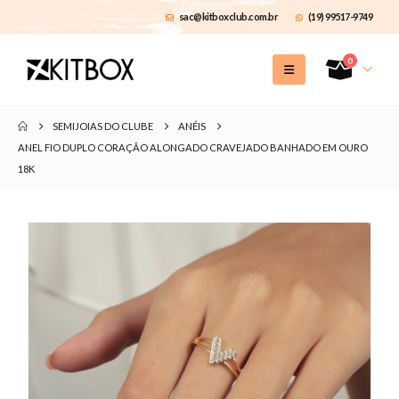
sac@kitboxclub.com.br
(19) 99517-9749
0
SEMIJOIAS DO CLUBE
ANÉIS
ANEL FIO DUPLO CORAÇÃO ALONGADO CRAVEJADO BANHADO EM OURO
18K