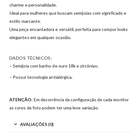
charme
e
personalidade.
Ideal
para
mulheres
que
buscam
semijoias
com
significado
e
estilo
marcante.
Uma
peça
encantadora
e
versátil,
perfeita
para
compor
looks
elegantes
em
qualquer
ocasião.
DADOS TÉCNICOS:
– Semijoia com banho de ouro 18k e zircônias;
– Possui tecnologia antialérgica.
ATENÇÃO:
Em decorrência da configuração de cada monitor
as cores da foto podem ter uma leve variação.
AVALIAÇÕES (0)