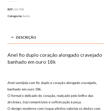
REF:
20-709
Categoria:
Anéis
DESCRIÇÃO
Anel fio duplo coração alongado cravejado
banhado em ouro 18k
Anel
semijoia
com
fio
duplo
e
coração
alongado
cravejado,
banhado
em
ouro
18k.
O
formato
delicado
do
coração,
realçado
pelo
brilho
das
zircônias,
traz
romantismo
e
sofisticação
à
peça.
O
design
moderno
com
toque
afetivo
valoriza
os
dedos
com