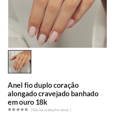
Anel fio duplo coração
alongado cravejado banhado
em ouro 18k
( Não há avaliações ainda. )
0
out of 5