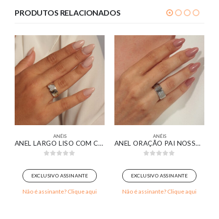
PRODUTOS RELACIONADOS
ANÉIS
ANÉIS
O TRIPLO COM BOLAS LISAS BANHADO EM OURO BRANCO
ANEL LARGO LISO COM CORAÇÃO CRAVEJADO BANHADO EM OURO BRANCO
ANEL ORAÇÃO PAI NOSSO DETALHE DE CRUZ CRAVEJADA BANHADO EM OURO BRANCO
0
out of 5
0
out of 5
EXCLUSIVO ASSINANTE
EXCLUSIVO ASSINANTE
Não é assinante? Clique aqui
Não é assinante? Clique aqui