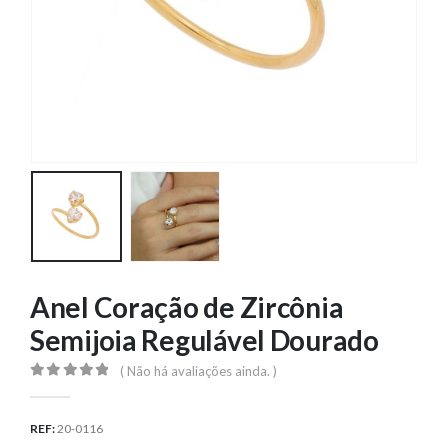
Anel Coração de Zircônia
Semijoia Regulável Dourado
( Não há avaliações ainda. )
0
out of 5
REF:
20-0116