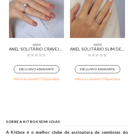
ANÉIS
ANÉIS
NTAS OVAL LISO BANHADO EM OURO 18K
ANEL SOLITÁRIO CRAVEJADO COM ZIRCÔNIA REDONDA CRISTAL BANHADO EM OURO BRANCO
ANEL SOLITÁRIO SLIM DELICADO ZIRCÔNIA CRISTAL QUADRADINHA BANHADA EM OURO BRANCO
0
out of 5
0
out of 5
EXCLUSIVO ASSINANTE
EXCLUSIVO ASSINANTE
Não é assinante? Clique aqui
Não é assinante? Clique aqui
SOBRE A KITBOX SEMI JOIAS
A Kitbox é o melhor clube de assinatura de semijoias do