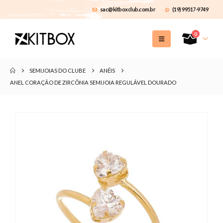
sac@kitboxclub.com.br
(19) 99517-9749
0
SEMIJOIAS DO CLUBE
ANÉIS
ANEL CORAÇÃO DE ZIRCÔNIA SEMIJOIA REGULÁVEL DOURADO