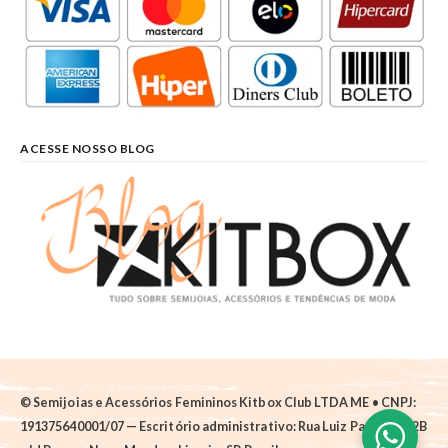
ACESSE NOSSO BLOG
© Semijoias e Acessórios Femininos Kitbox Club LTDA ME • CNPJ:
191375640001/07 — Escritório administrativo: Rua Luiz Pantano, 62B