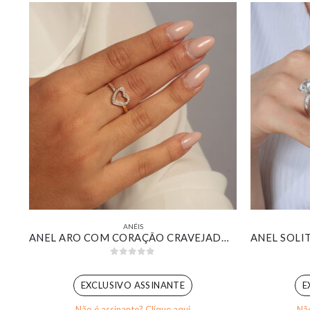
ANÉIS
FALANGE DELICADA COM ZIRCÔNIA NAVETE CRISTAL E PONTOS DE LUZ BANHADO EM OURO BRANCO
ANEL ARO COM CORAÇÃO CRAVEJADO VAZADO BANHADO EM OURO 18K
0
out of 5
EXCLUSIVO ASSINANTE
E
Não é assinante? Clique aqui
Não