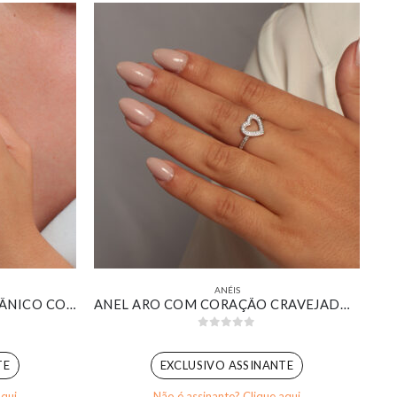
ANÉIS
KIT DE ANÉIS LISOS UM ORGÂNICO COM REGULÁVEL FORMATO DE GOTA BANHADO EM OURO 18K
ANEL ARO COM CORAÇÃO CRAVEJADO VAZADO BANHADO EM OURO BRANCO
0
out of 5
TE
EXCLUSIVO ASSINANTE
aqui
Não é assinante? Clique aqui