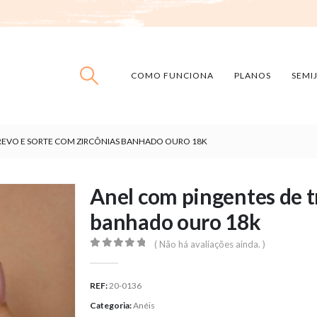
COMO FUNCIONA
PLANOS
SEMI
REVO E SORTE COM ZIRCÔNIAS BANHADO OURO 18K
Anel com pingentes de t
banhado ouro 18k
( Não há avaliações ainda. )
0
out of 5
REF:
20-0136
Categoria:
Anéis