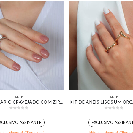
ANÉIS
ANÉIS
ANEL SOLITÁRIO CRAVEJADO COM ZIRCÔNIA REDONDA CRISTAL BANHADO EM OURO BRANCO
0
out of 5
0
out of 5
XCLUSIVO ASSINANTE
EXCLUSIVO ASSINAN
 é assinante? Clique aqui
Não é assinante? Clique 