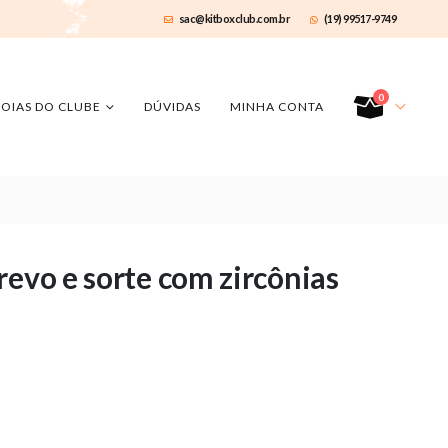
sac@kitboxclub.com.br
(19) 99517-9749
0
JOIAS DO CLUBE
DÚVIDAS
MINHA CONTA
revo e sorte com zircônias