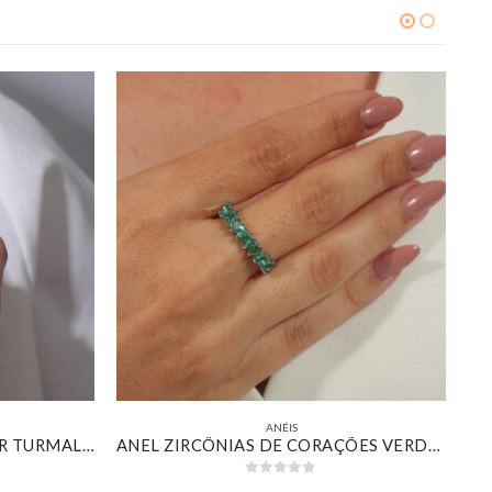
ANÉIS
ANEL ZIRCÔNIA RETANGULAR TURMALINA COM DETALHES CRAVEJADO BANHADO EM OURO BRANCO
ANEL ZIRCÔNIAS DE CORAÇÕES VERDE BANHADO EM OURO BRANCO
0
out of 5