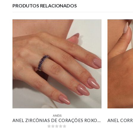
PRODUTOS RELACIONADOS
ANÉIS
ANEL HALO ZIRCÔNIA RETANGULAR ESMERALDA BANHADO EM OURO BRANCO
ANEL ZIRCÔNIAS DE CORAÇÕES ROXO BANHADO EM OURO BRANCO
0
out of 5