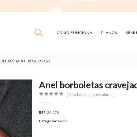
COMO FUNCIONA
PLANOS
SEMI
ADO BANHADO EM OURO 18K
Anel borboletas cravej
( Não há avaliações ainda. )
0
out of 5
REF:
20-576
Categoria:
Anéis