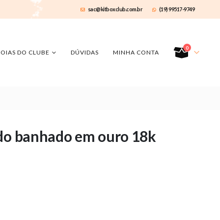
sac@kitboxclub.com.br
(19) 99517-9749
0
JOIAS DO CLUBE
DÚVIDAS
MINHA CONTA
ado banhado em ouro 18k