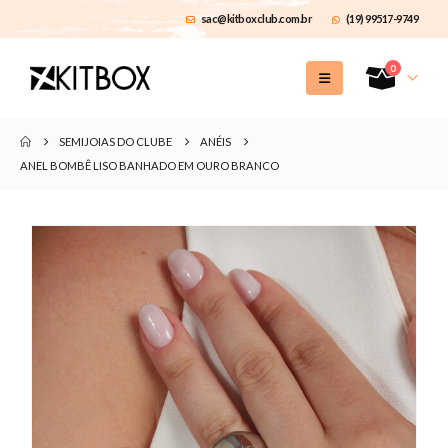
sac@kitboxclub.com.br
(19) 99517-9749
0
SEMIJOIAS DO CLUBE
ANÉIS
ANEL BOMBÊ LISO BANHADO EM OURO BRANCO