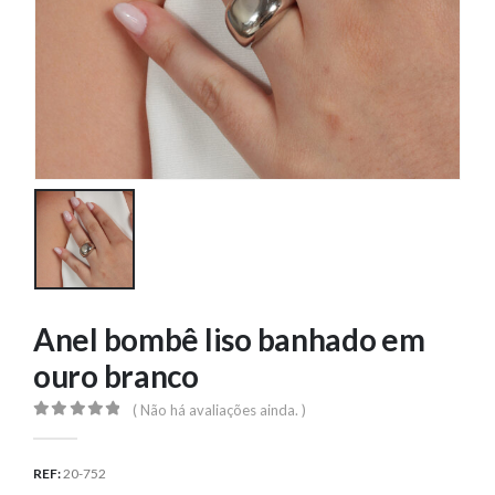
Anel bombê liso banhado em
ouro branco
( Não há avaliações ainda. )
0
out of 5
REF:
20-752