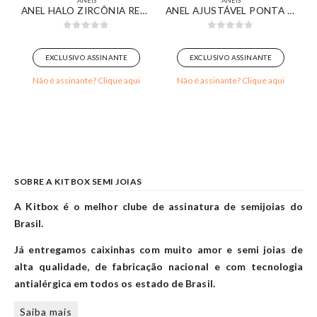
ANÉIS
ANÉIS
A ASSIMÉTRICA BANHADO EM OURO BRANCO
ANEL HALO ZIRCÔNIA RETANGULAR ESMERALDA BANHADO EM OURO 18K
ANEL AJUSTÁVEL PONTA VAZADA E PONTA LISA BANHADO EM OURO BRANCO
0
out of 5
0
out of 5
EXCLUSIVO ASSINANTE
EXCLUSIVO ASSINANTE
Não é assinante? Clique aqui
Não é assinante? Clique aqui
SOBRE A KITBOX SEMI JOIAS
A Kitbox é o melhor clube de assinatura de semijoias do
Brasil.
Já entregamos caixinhas com muito amor e semi joias de
alta qualidade, de fabricação nacional e com tecnologia
antialérgica em todos os estado de Brasil.
Saiba mais