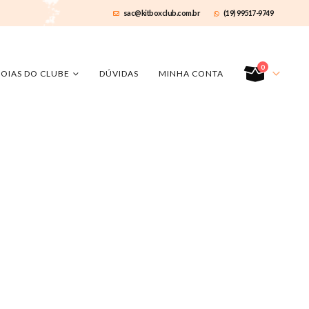
sac@kitboxclub.com.br
(19) 99517-9749
0
JOIAS DO CLUBE
DÚVIDAS
MINHA CONTA