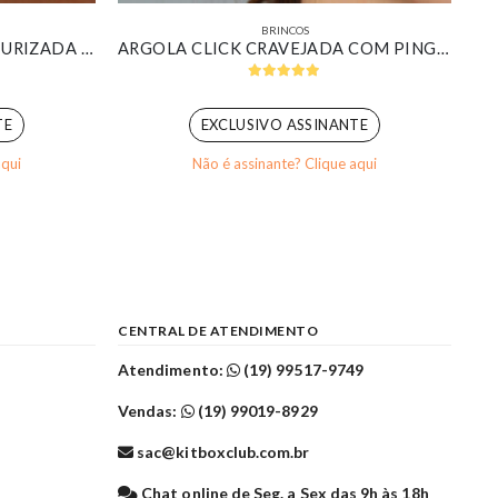
BRINCOS
MEIA ARGOLA VAZADA TEXTURIZADA BANHADA EM OURO BRANCO
ARGOLA CLICK CRAVEJADA COM PINGENTE DE CORAÇÃO CRAVEJADO BANHADO EM OURO 18K
5.00
out of 5
TE
EXCLUSIVO ASSINANTE
aqui
Não é assinante? Clique aqui
CENTRAL DE ATENDIMENTO
Atendimento:
(19) 99517-9749
Vendas:
(19) 99019-8929
sac@kitboxclub.com.br
l
Chat online de Seg. a Sex das 9h às 18h