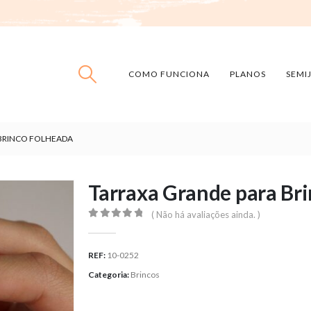
COMO FUNCIONA
PLANOS
SEMI
BRINCO FOLHEADA
Tarraxa Grande para Br
( Não há avaliações ainda. )
0
out of 5
REF:
10-0252
Categoria:
Brincos