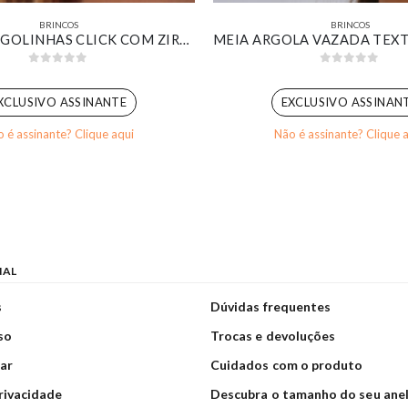
BRINCOS
BRINCOS
TRIO DE ARGOLINHAS CLICK COM ZIRCÔNIAS ROXA BANHADO EM OURO BRANCO
0
out of 5
0
out of 5
XCLUSIVO ASSINANTE
EXCLUSIVO ASSINAN
 é assinante? Clique aqui
Não é assinante? Clique 
NAL
s
Dúvidas frequentes
so
Trocas e devoluções
ar
Cuidados com o produto
privacidade
Descubra o tamanho do seu ane