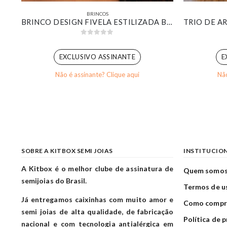
BRINCOS
KIT DE ARGOLINHAS GOTA BOLD BANHADO EM OURO BRANCO
BRINCO DESIGN FIVELA ESTILIZADA BANHADO EM OURO BRANCO
0
out of 5
EXCLUSIVO ASSINANTE
E
Não é assinante? Clique aqui
Não
SOBRE A KITBOX SEMI JOIAS
INSTITUCIO
A Kitbox é o melhor clube de assinatura de
Quem somo
semijoias do Brasil.
Termos de u
Já entregamos caixinhas com muito amor e
Como compr
semi joias de alta qualidade, de fabricação
Política de 
nacional e com tecnologia antialérgica em