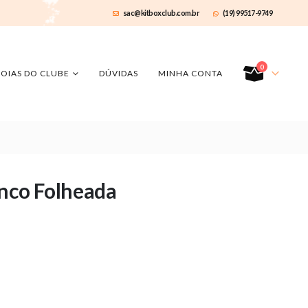
sac@kitboxclub.com.br
(19) 99517-9749
0
JOIAS DO CLUBE
DÚVIDAS
MINHA CONTA
inco Folheada