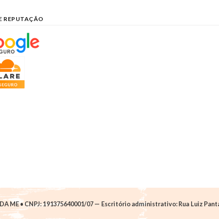
E REPUTAÇÃO
A ME • CNPJ: 191375640001/07 — Escritório administrativo: Rua Luiz Pantan