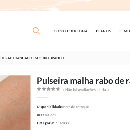
COMO FUNCIONA
PLANOS
SEMI
O DE RATO BANHADO EM OURO BRANCO
Pulseira malha rabo de
( Não há avaliações ainda. )
0
out of 5
Disponibilidade:
Fora de estoque
REF:
40-771
Categoria:
Pulseiras