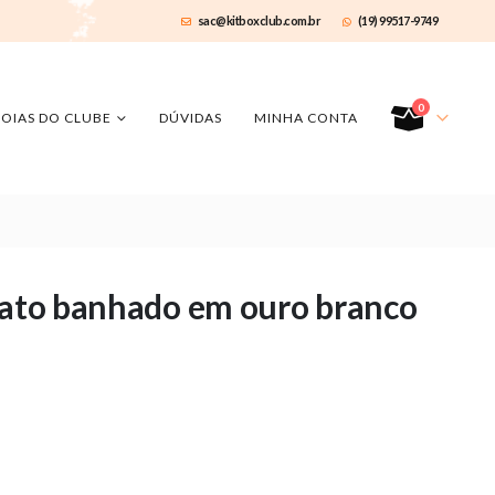
sac@kitboxclub.com.br
(19) 99517-9749
0
JOIAS DO CLUBE
DÚVIDAS
MINHA CONTA
 rato banhado em ouro branco