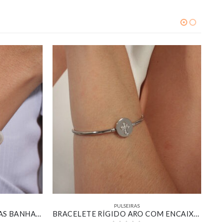
PULSEIRAS
BRACELETE QUATRO PÉROLAS BANHADO EM OURO BRANCO
BRACELETE RÍGIDO ARO COM ENCAIXE DE CRUZ CRAVEJADA BANHADO EM OURO BRANCO