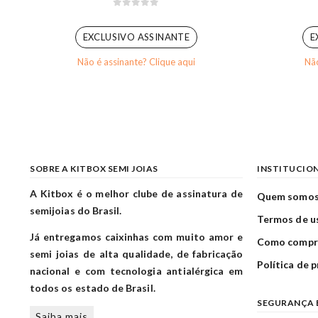
0
out of 5
EXCLUSIVO ASSINANTE
E
Não é assinante? Clique aqui
Não
SOBRE A KITBOX SEMI JOIAS
INSTITUCIO
A Kitbox é o melhor clube de assinatura de
Quem somo
semijoias do Brasil.
Termos de u
Já entregamos caixinhas com muito amor e
Como compr
semi joias de alta qualidade, de fabricação
Política de 
nacional e com tecnologia antialérgica em
todos os estado de Brasil.
SEGURANÇA 
Saiba mais