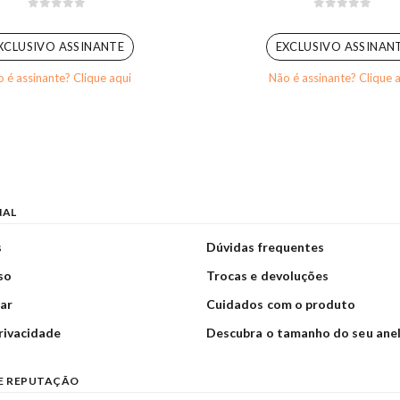
0
out of 5
0
out of 5
XCLUSIVO ASSINANTE
EXCLUSIVO ASSINAN
 é assinante? Clique aqui
Não é assinante? Clique 
NAL
s
Dúvidas frequentes
so
Trocas e devoluções
ar
Cuidados com o produto
privacidade
Descubra o tamanho do seu ane
E REPUTAÇÃO