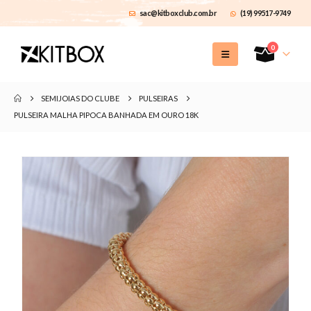
sac@kitboxclub.com.br
(19) 99517-9749
0
SEMIJOIAS DO CLUBE
PULSEIRAS
PULSEIRA MALHA PIPOCA BANHADA EM OURO 18K