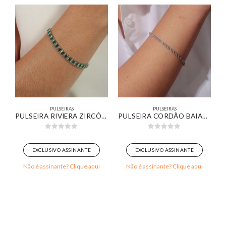
PULSEIRAS
PULSEIRAS
E RESINADO VERDE ÁGUA E VERDE ESCURO BANHADO EM OURO 18K
PULSEIRA RIVIERA ZIRCÔNIAS VERDE E CRISTAL BANHADO EM OURO BRANCO
PULSEIRA CORDÃO BAIANO BANHADA EM OURO BRANCO
0
out of 5
0
out of 5
EXCLUSIVO ASSINANTE
EXCLUSIVO ASSINANTE
Não é assinante? Clique aqui
Não é assinante? Clique aqui