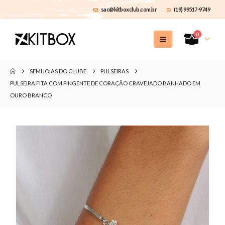
sac@kitboxclub.com.br
(19) 99517-9749
0
SEMIJOIAS DO CLUBE
PULSEIRAS
PULSEIRA FITA COM PINGENTE DE CORAÇÃO CRAVEJADO BANHADO EM
OURO BRANCO