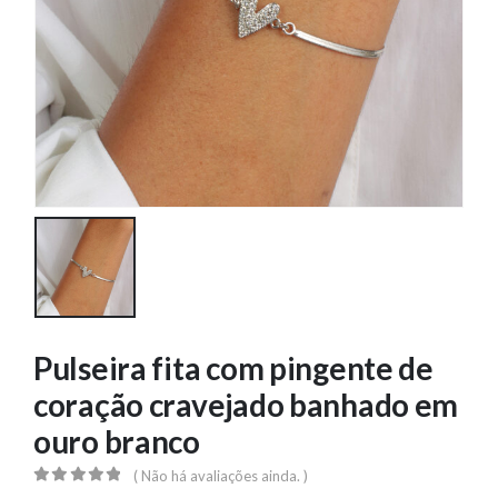
Pulseira fita com pingente de
coração cravejado banhado em
ouro branco
( Não há avaliações ainda. )
0
out of 5