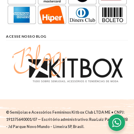
ACESSE NOSSO BLOG
© Semijoias e Acessórios Femininos Kitbox Club LTDA ME • CNPJ:
191375640001/07 — Escritório administrativo: Rua Luiz Pantano, 62B
- Jd Parque Novo Mundo – Limeira SP, Brasil.