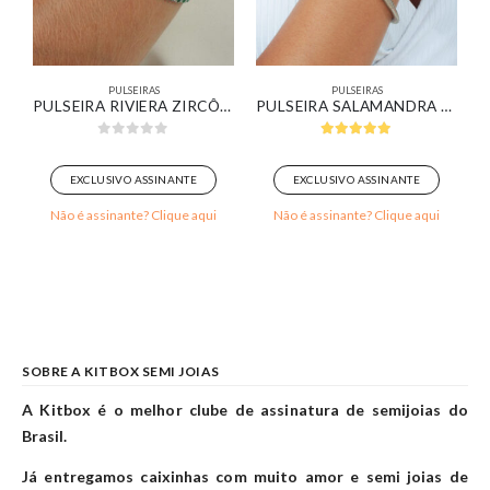
PULSEIRAS
PULSEIRAS
PULSEIRA RIVIERA ZIRCÔNIAS VERDE E CRISTAL BANHADO EM OURO BRANCO
PULSEIRA SALAMANDRA BANHADA EM OURO BRANCO
0
out of 5
5.00
out of 5
EXCLUSIVO ASSINANTE
EXCLUSIVO ASSINANTE
Não é assinante? Clique aqui
Não é assinante? Clique aqui
SOBRE A KITBOX SEMI JOIAS
A Kitbox é o melhor clube de assinatura de semijoias do
Brasil.
Já entregamos caixinhas com muito amor e semi joias de