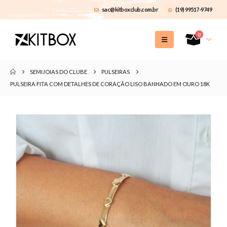
sac@kitboxclub.com.br
(19) 99517-9749
0
SEMIJOIAS DO CLUBE
PULSEIRAS
PULSEIRA FITA COM DETALHES DE CORAÇÃO LISO BANHADO EM OURO 18K