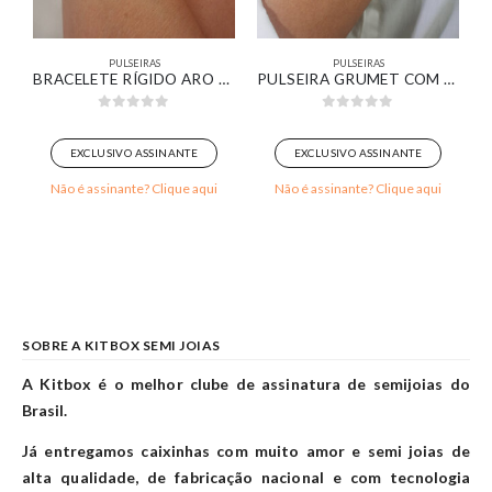
PULSEIRAS
PULSEIRAS
AXI PÉROLAS BANHADO EM OURO BRANCO
BRACELETE RÍGIDO ARO COM ENCAIXE DE CRUZ CRAVEJADA BANHADO EM OURO BRANCO
PULSEIRA GRUMET COM DETALHES DE ZIRCÔNIAS CRISTAIS BANHADO EM OURO BRANCO
0
out of 5
0
out of 5
EXCLUSIVO ASSINANTE
EXCLUSIVO ASSINANTE
Não é assinante? Clique aqui
Não é assinante? Clique aqui
SOBRE A KITBOX SEMI JOIAS
A Kitbox é o melhor clube de assinatura de semijoias do
Brasil.
Já entregamos caixinhas com muito amor e semi joias de
alta qualidade, de fabricação nacional e com tecnologia