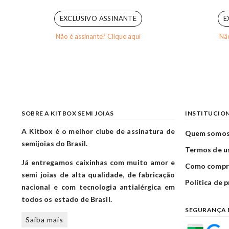
0
out of 5
EXCLUSIVO ASSINANTE
E
Não é assinante? Clique aqui
Não
SOBRE A KITBOX SEMI JOIAS
INSTITUCIO
A Kitbox é o melhor clube de assinatura de
Quem somo
semijoias do Brasil.
Termos de u
Já entregamos caixinhas com muito amor e
Como compr
semi joias de alta qualidade, de fabricação
Política de 
nacional e com tecnologia antialérgica em
todos os estado de Brasil.
SEGURANÇA 
Saiba mais