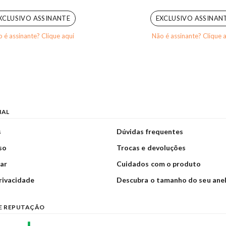
0
out of 5
0
out of 5
XCLUSIVO ASSINANTE
EXCLUSIVO ASSINAN
 é assinante? Clique aqui
Não é assinante? Clique 
NAL
s
Dúvidas frequentes
so
Trocas e devoluções
ar
Cuidados com o produto
privacidade
Descubra o tamanho do seu ane
E REPUTAÇÃO