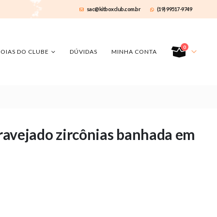
sac@kitboxclub.com.br
(19) 99517-9749
0
JOIAS DO CLUBE
DÚVIDAS
MINHA CONTA
 cravejado zircônias banhada em