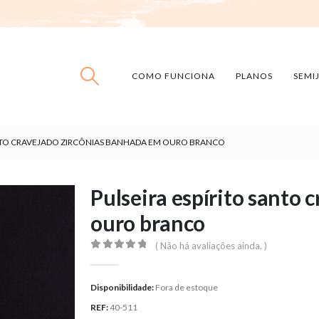
COMO FUNCIONA
PLANOS
SEMI
ANTO CRAVEJADO ZIRCÔNIAS BANHADA EM OURO BRANCO
Pulseira espírito santo
ouro branco
( Não há avaliações ainda. )
0
out of 5
Disponibilidade:
Fora de estoque
REF:
40-511