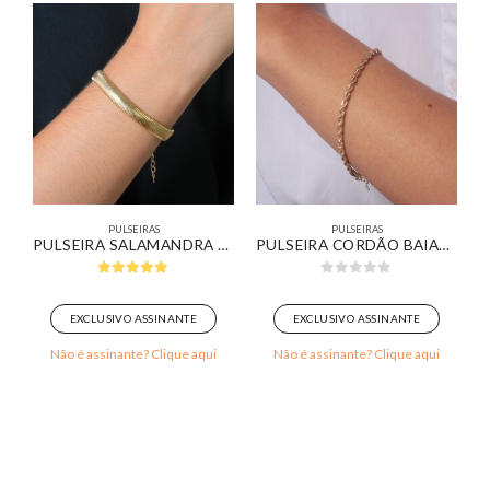
PULSEIRAS
PULSEIRAS
ERAS BANHADO OURO 18K
PULSEIRA SALAMANDRA BANHADO EM OURO 18K
PULSEIRA CORDÃO BAIANO BANHADA EM OURO 18K
5.00
out of 5
0
out of 5
EXCLUSIVO ASSINANTE
EXCLUSIVO ASSINANTE
Não é assinante? Clique aqui
Não é assinante? Clique aqui