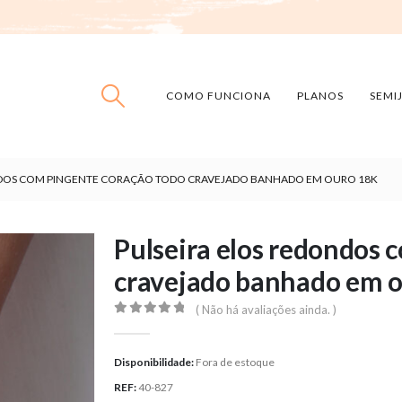
COMO FUNCIONA
PLANOS
SEMI
NDOS COM PINGENTE CORAÇÃO TODO CRAVEJADO BANHADO EM OURO 18K
Pulseira elos redondos 
cravejado banhado em 
( Não há avaliações ainda. )
0
out of 5
Disponibilidade:
Fora de estoque
REF:
40-827