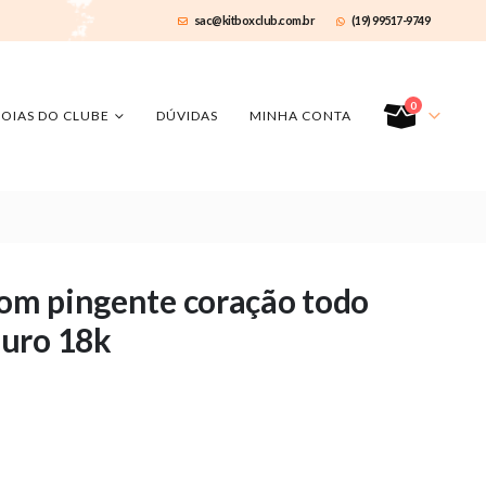
sac@kitboxclub.com.br
(19) 99517-9749
0
JOIAS DO CLUBE
DÚVIDAS
MINHA CONTA
com pingente coração todo
ouro 18k