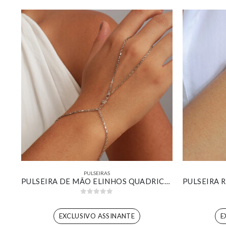
PULSEIRAS
BRACELETE RESINADO VERDE ÁGUA E VERDE ESCURO BANHADO EM OURO 18K
PULSEIRA DE MÃO ELINHOS QUADRICULADOS BANHADO EM OURO BRANCO
0
out of 5
EXCLUSIVO ASSINANTE
E