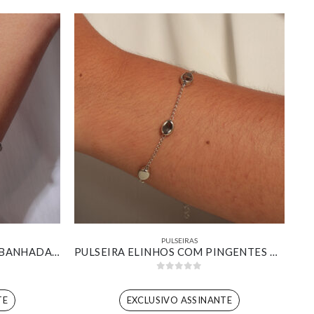
PULSEIRAS
PULSEIRA CORDÃO BAIANO BANHADA EM OURO BRANCO
PULSEIRA ELINHOS COM PINGENTES OVAIS LISOS BANHADO EM BRANCO
0
out of 5
TE
EXCLUSIVO ASSINANTE