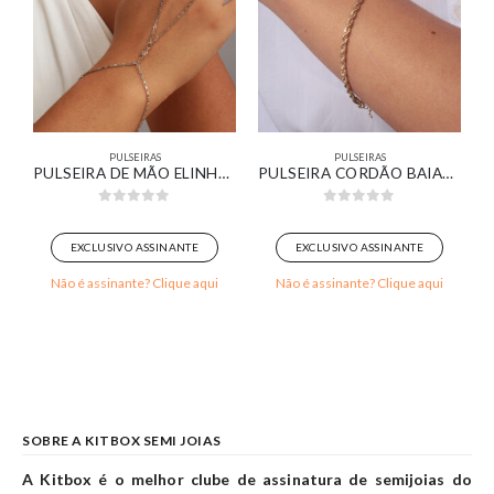
PULSEIRAS
PULSEIRAS
IA MARROM BANHADO EM OURO 18K
PULSEIRA DE MÃO ELINHOS QUADRICULADOS BANHADO EM OURO BRANCO
PULSEIRA CORDÃO BAIANO BANHADA EM OURO 18K
0
out of 5
0
out of 5
EXCLUSIVO ASSINANTE
EXCLUSIVO ASSINANTE
Não é assinante? Clique aqui
Não é assinante? Clique aqui
SOBRE A KITBOX SEMI JOIAS
A Kitbox é o melhor clube de assinatura de semijoias do