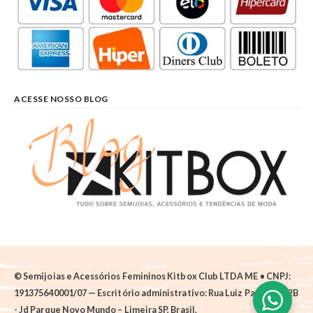
ACESSE NOSSO BLOG
© Semijoias e Acessórios Femininos Kitbox Club LTDA ME • CNPJ:
191375640001/07 — Escritório administrativo: Rua Luiz Pantano, 62B
- Jd Parque Novo Mundo – Limeira SP, Brasil.