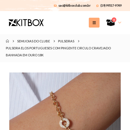
sac@kitboxclub.com.br
(19) 99517-9749
0
SEMIJOIAS DO CLUBE
PULSEIRAS
PULSEIRA ELOS PORTUGUESES COM PINGENTE CIRCULO CRAVEJADO
BANHADA EM OURO 18K