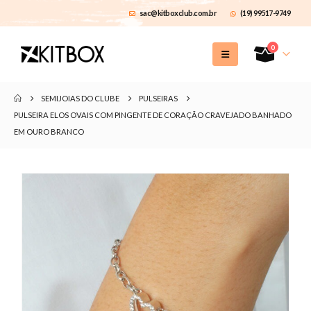
sac@kitboxclub.com.br
(19) 99517-9749
0
SEMIJOIAS DO CLUBE
PULSEIRAS
PULSEIRA ELOS OVAIS COM PINGENTE DE CORAÇÃO CRAVEJADO BANHADO
EM OURO BRANCO