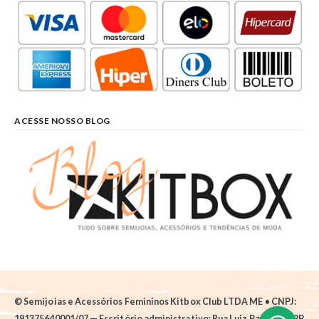
ACESSE NOSSO BLOG
© Semijoias e Acessórios Femininos Kitbox Club LTDA ME • CNPJ:
191375640001/07 — Escritório administrativo: Rua Luiz Pantano, 62B