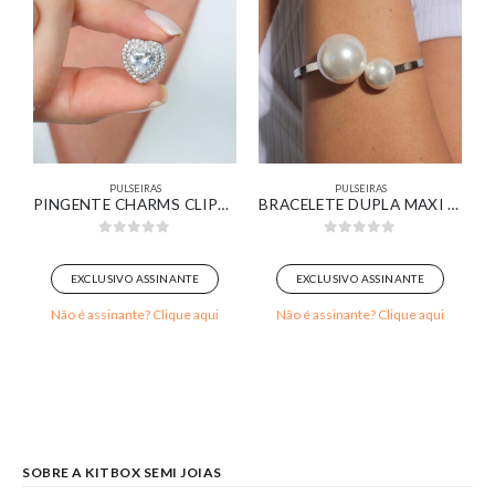
PULSEIRAS
PULSEIRAS
17 CM RIVIERA ZIRCÔNIA MARROM BANHADO EM OURO 18K
PINGENTE CHARMS CLIPS CORAÇÃO COM ZIRCÔNIA
BRACELETE DUPLA MAXI PÉROLAS BANHADO EM OURO BRANCO
0
out of 5
0
out of 5
EXCLUSIVO ASSINANTE
EXCLUSIVO ASSINANTE
Não é assinante? Clique aqui
Não é assinante? Clique aqui
SOBRE A KITBOX SEMI JOIAS