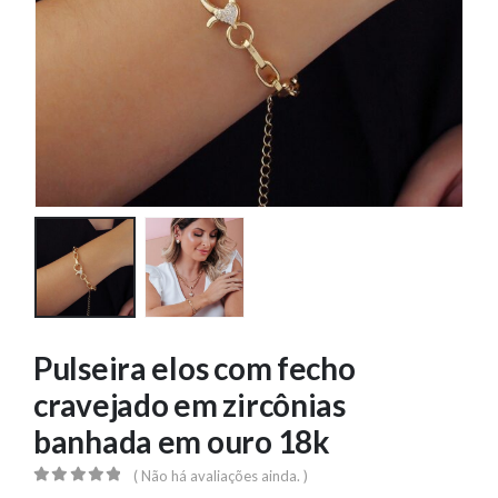
Pulseira elos com fecho
cravejado em zircônias
banhada em ouro 18k
( Não há avaliações ainda. )
0
out of 5