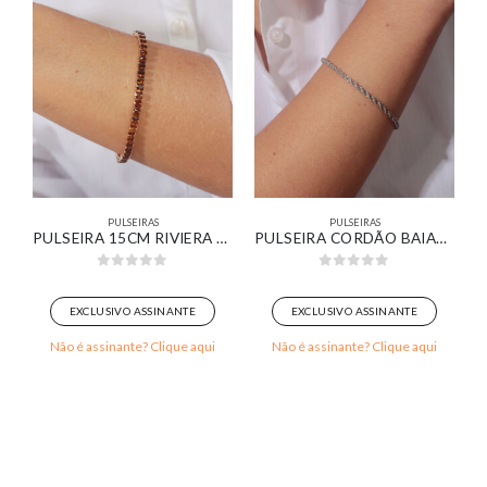
PULSEIRAS
PULSEIRAS
ELOS TORCIDOS COM MEDALHINHAS LISAS BANHADO EM OURO BRANCO
PULSEIRA 15CM RIVIERA ZIRCÔNIA MARROM BANHADO EM OURO 18K
PULSEIRA CORDÃO BAIANO BANHADA EM OURO BRANCO
0
out of 5
0
out of 5
EXCLUSIVO ASSINANTE
EXCLUSIVO ASSINANTE
Não é assinante? Clique aqui
Não é assinante? Clique aqui