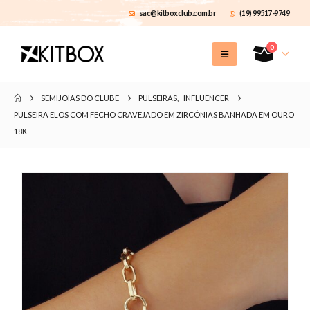
sac@kitboxclub.com.br
(19) 99517-9749
0
SEMIJOIAS DO CLUBE
PULSEIRAS
,
INFLUENCER
PULSEIRA ELOS COM FECHO CRAVEJADO EM ZIRCÔNIAS BANHADA EM OURO
18K